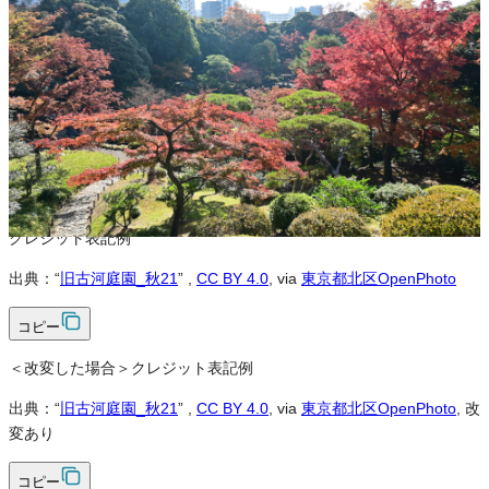
営利利用
可
改変
可
クレジット表記
必須
クレジット表記例
出典：“
旧古河庭園_秋21
”
,
CC BY 4.0
, via
東京都北区OpenPhoto
コピー
＜改変した場合＞クレジット表記例
出典：“
旧古河庭園_秋21
”
,
CC BY 4.0
, via
東京都北区OpenPhoto
, 改
変あり
コピー