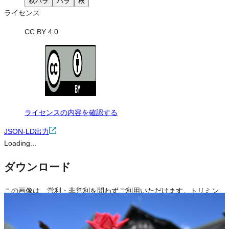
秋バラ
バラ
秋
ライセンス
CC BY 4.0
ライセンスの内容を確認する
JSON-LD出力
Loading...
ダウンロード
この画像は、営利・非営利を問わずご利用いただけます。トリミン
グ・色変更などの改変も可能です。クレジット表記は必須です。
※本サイトの
利用規約
も適用されます。