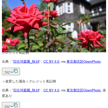
営利利用
可
改変
可
クレジット表記
必須
クレジット表記例
出典：“
旧古河庭園_秋18
”
,
CC BY 4.0
, via
東京都北区OpenPhoto
コピー
＜改変した場合＞クレジット表記例
出典：“
旧古河庭園_秋18
”
,
CC BY 4.0
, via
東京都北区OpenPhoto
, 改
変あり
コピー