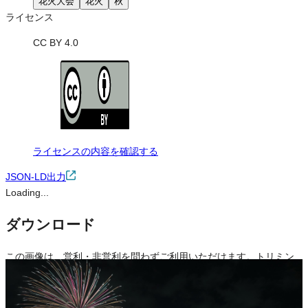
花火大会
花火
秋
ライセンス
CC BY 4.0
ライセンスの内容を確認する
JSON-LD出力
Loading...
ダウンロード
この画像は、営利・非営利を問わずご利用いただけます。トリミン
グ・色変更などの改変も可能です。クレジット表記は必須です。
※本サイトの
利用規約
も適用されます。