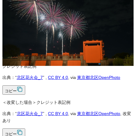
営利利用
可
改変
可
クレジット表記
必須
クレジット表記例
出典：“
北区花火会_7
”
,
CC BY 4.0
, via
東京都北区OpenPhoto
コピー
＜改変した場合＞クレジット表記例
出典：“
北区花火会_7
”
,
CC BY 4.0
, via
東京都北区OpenPhoto
, 改変
あり
コピー