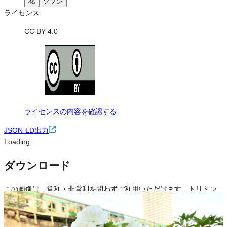
花
ツツジ
ライセンス
CC BY 4.0
ライセンスの内容を確認する
JSON-LD出力
Loading...
ダウンロード
この画像は、営利・非営利を問わずご利用いただけます。トリミン
グ・色変更などの改変も可能です。クレジット表記は必須です。
※本サイトの
利用規約
も適用されます。