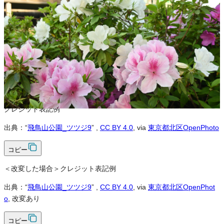
営利利用
可
改変
可
クレジット表記
必須
クレジット表記例
出典：“
飛鳥山公園_ツツジ9
”
,
CC BY 4.0
, via
東京都北区OpenPhoto
コピー
＜改変した場合＞クレジット表記例
出典：“
飛鳥山公園_ツツジ9
”
,
CC BY 4.0
, via
東京都北区OpenPhot
o
, 改変あり
コピー