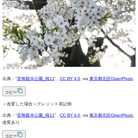
営利利用
可
改変
可
クレジット表記
必須
クレジット表記例
出典：“
音無親水公園_桜11
”
,
CC BY 4.0
, via
東京都北区OpenPhoto
コピー
＜改変した場合＞クレジット表記例
出典：“
音無親水公園_桜11
”
,
CC BY 4.0
, via
東京都北区OpenPhoto
,
改変あり
コピー