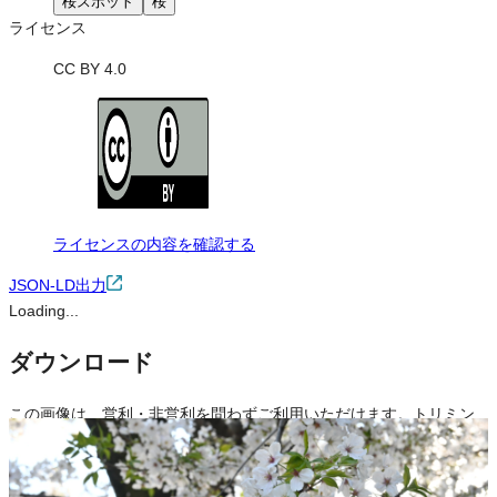
桜スポット
桜
ライセンス
CC BY 4.0
ライセンスの内容を確認する
JSON-LD出力
Loading...
ダウンロード
この画像は、営利・非営利を問わずご利用いただけます。トリミン
グ・色変更などの改変も可能です。クレジット表記は必須です。
※本サイトの
利用規約
も適用されます。