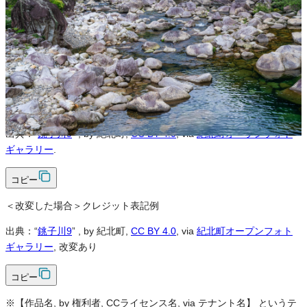
可
改変
可
クレジット表記
必須
クレジット表記例
出典：“
銚子川9
”
, by 紀北町,
CC BY 4.0
, via
紀北町オープンフォト
ギャラリー
.
コピー
＜改変した場合＞クレジット表記例
出典：“
銚子川9
”
, by 紀北町,
CC BY 4.0
, via
紀北町オープンフォト
ギャラリー
, 改変あり
コピー
※【作品名, by 権利者, CCライセンス名, via テナント名】 というテ