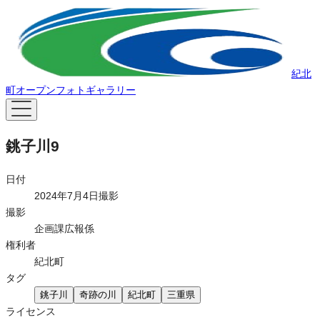
紀北
町オープンフォトギャラリー
銚子川9
日付
2024年7月4日撮影
撮影
企画課広報係
権利者
紀北町
タグ
銚子川
奇跡の川
紀北町
三重県
ライセンス