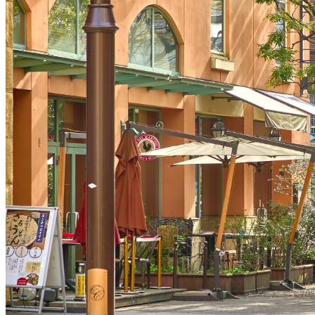
可
改変
可
クレジット表記
必須
クレジット表記例
出典：“
チネチッタ通り
”
, by 川崎市,
CC BY 4.0
, via
かわさき魅力ギャ
コピー
＜改変した場合＞クレジット表記例
出典：“
チネチッタ通り
”
, by 川崎市,
CC BY 4.0
, via
かわさき魅力ギャ
コピー
※【作品名, by 権利者, CCライセンス名, via テナント名】 と
※上記はあくまでも表記例であり、別途自治体等から指定がある場合