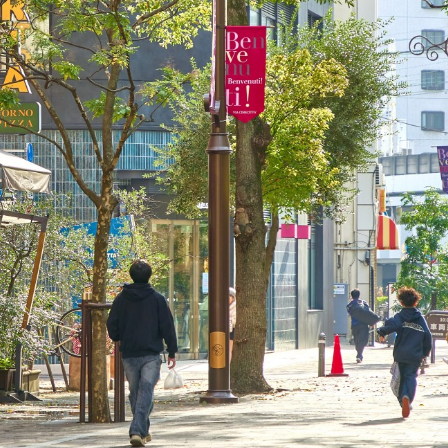
ラリー（川崎市）
.
ラリー（川崎市）
, 改変あり
いうテンプレートに沿って設定されています。
はそちらの内容に従ってください