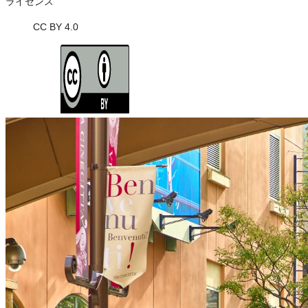
ライセンス
CC BY 4.0
ライセンスの内容を確認する
JSON-LD出力
Loading...
ダウンロード
この画像は、営利・非営利を問わずご利用いただけます。トリミング
※本サイトの
利用規約
も適用されます。
営利利用