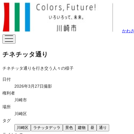
かわ
チネチッタ通り
チネチッタ通りを行き交う人々の様子
日付
2026年3月27日撮影
権利者
川崎市
場所
川崎区
タグ
川崎区
ラチッタデッラ
景色
建物
昼
通り