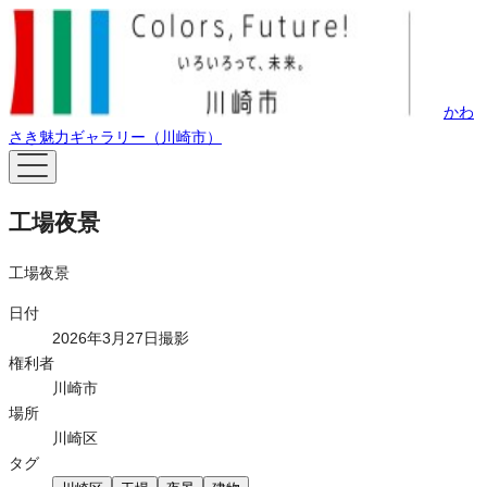
かわ
さき魅力ギャラリー（川崎市）
工場夜景
工場夜景
日付
2026年3月27日撮影
権利者
川崎市
場所
川崎区
タグ