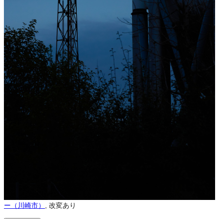
営利利用
可
改変
可
クレジット表記
必須
クレジット表記例
出典：“
工場夜景
”
, by 川崎市,
CC BY 4.0
, via
かわさき魅力ギャラリ
ー（川崎市）
.
コピー
＜改変した場合＞クレジット表記例
出典：“
工場夜景
”
, by 川崎市,
CC BY 4.0
, via
かわさき魅力ギャラリ
ー（川崎市）
, 改変あり