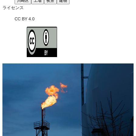
川崎区
工場
夜景
建物
ライセンス
CC BY 4.0
ライセンスの内容を確認する
JSON-LD出力
Loading...
ダウンロード
この画像は、営利・非営利を問わずご利用いただけます。トリミン
グ・色変更などの改変も可能です。クレジット表記は必須です。
※本サイトの
利用規約
も適用されます。