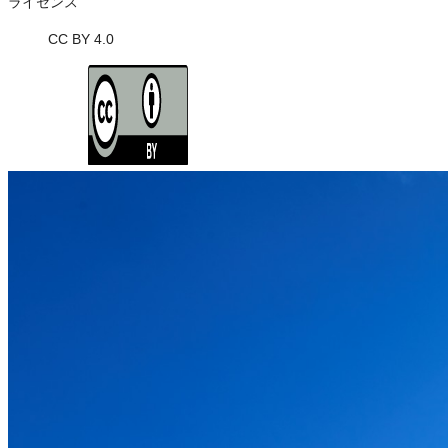
ライセンス
CC BY 4.0
ライセンスの内容を確認する
JSON-LD出力
Loading...
ダウンロード
この画像は、営利・非営利を問わずご利用いただけます。トリミング
※本サイトの
利用規約
も適用されます。
営利利用