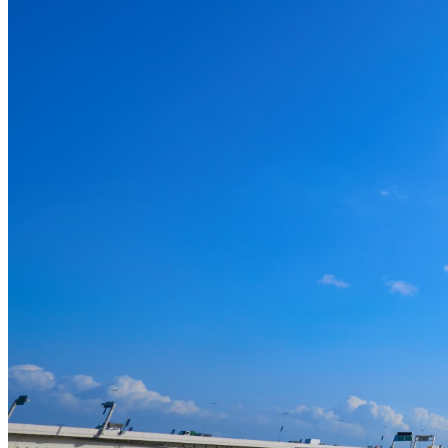
可
改変
可
クレジット表記
必須
クレジット表記例
出典：“
大師橋と青空
”
, by 川崎市,
CC BY 4.0
, via
かわさき魅力ギャラ
コピー
＜改変した場合＞クレジット表記例
出典：“
大師橋と青空
”
, by 川崎市,
CC BY 4.0
, via
かわさき魅力ギャラ
コピー
※【作品名, by 権利者, CCライセンス名, via テナント名】 と
※上記はあくまでも表記例であり、別途自治体等から指定がある場合