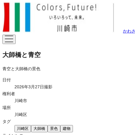
かわ
大師橋と青空
青空と大師橋の景色
日付
2026年3月27日撮影
権利者
川崎市
場所
川崎区
タグ
川崎区
大師橋
景色
建物