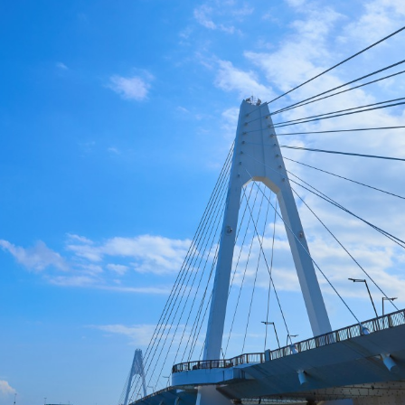
リー（川崎市）
.
リー（川崎市）
, 改変あり
いうテンプレートに沿って設定されています。
はそちらの内容に従ってください