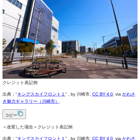
※本サイトの
利用規約
も適用されます。
営利利用
可
改変
可
クレジット表記
必須
クレジット表記例
出典：“
キングスカイフロント１
”
, by 川崎市,
CC BY 4.0
, via
かわさ
き魅力ギャラリー（川崎市）
.
コピー
＜改変した場合＞クレジット表記例
出典：“
キングスカイフロント１
”
, by 川崎市,
CC BY 4.0
, via
かわさ