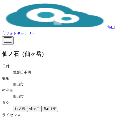
亀山
市フォトギャラリー
仙ノ石（仙ヶ岳）
日付
撮影日不明
撮影
亀山市
権利者
亀山市
タグ
仙ノ石
仙ヶ岳
亀山7座
ライセンス