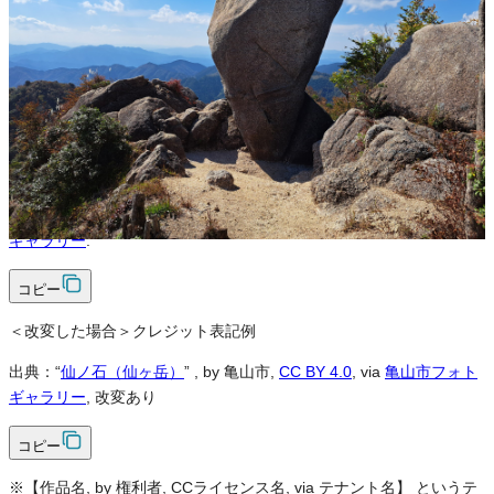
可
改変
可
クレジット表記
必須
クレジット表記例
出典：“
仙ノ石（仙ヶ岳）
”
, by 亀山市,
CC BY 4.0
, via
亀山市フォト
ギャラリー
.
コピー
＜改変した場合＞クレジット表記例
出典：“
仙ノ石（仙ヶ岳）
”
, by 亀山市,
CC BY 4.0
, via
亀山市フォト
ギャラリー
, 改変あり
コピー
※【作品名, by 権利者, CCライセンス名, via テナント名】 というテ