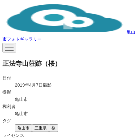
亀山
市フォトギャラリー
正法寺山荘跡（桜）
日付
2019年4月7日撮影
撮影
亀山市
権利者
亀山市
タグ
亀山市
三重県
桜
ライセンス