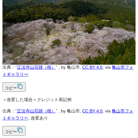
可
改変
可
クレジット表記
必須
クレジット表記例
出典：“
正法寺山荘跡（桜）
”
, by 亀山市,
CC BY 4.0
, via
亀山市フォ
トギャラリー
.
コピー
＜改変した場合＞クレジット表記例
出典：“
正法寺山荘跡（桜）
”
, by 亀山市,
CC BY 4.0
, via
亀山市フォ
トギャラリー
, 改変あり
コピー