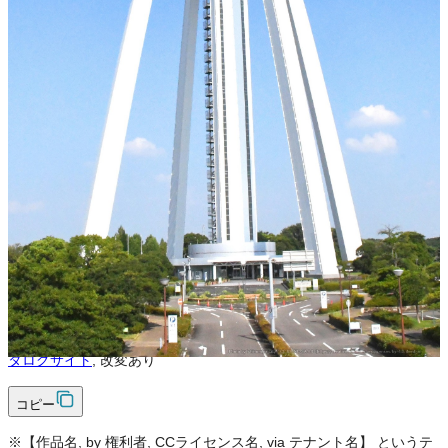
不可
改変
条件付き
条件付き
クレジット表記
必須
クレジット表記例
出典：“
ツインアーチ１３８
”
,
CC BY-NC-SA 4.0
, via
一宮市 写真カ
タログサイト
コピー
＜改変した場合＞クレジット表記例
出典：“
ツインアーチ１３８
”
,
CC BY-NC-SA 4.0
, via
一宮市 写真カ
タログサイト
, 改変あり
コピー
※【作品名, by 権利者, CCライセンス名, via テナント名】 というテ