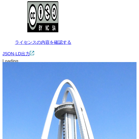
ライセンスの内容を確認する
JSON-LD出力
Loading...
ダウンロード
この画像は、非営利の範囲でご利用いただけます。ただし、トリミ
ング・色変更などの改変をして配布・公開する場合は、同じライセ
ンス（CC BY-NC-SA）を適用してください。クレジット表記は必須
です。
※本サイトの
利用規約
も適用されます。
営利利用