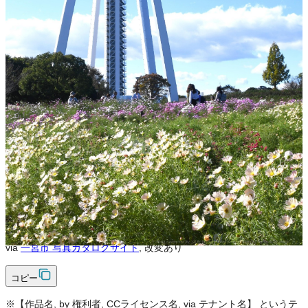
不可
改変
条件付き
条件付き
クレジット表記
必須
クレジット表記例
出典：“
ツインアーチ138（オータムフェスタ）
”
,
CC BY-NC-SA 4.0
,
via
一宮市 写真カタログサイト
コピー
＜改変した場合＞クレジット表記例
出典：“
ツインアーチ138（オータムフェスタ）
”
,
CC BY-NC-SA 4.0
,
via
一宮市 写真カタログサイト
, 改変あり
コピー
※【作品名, by 権利者, CCライセンス名, via テナント名】 というテ