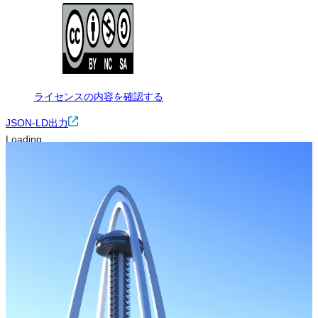
ライセンスの内容を確認する
JSON-LD出力
Loading...
ダウンロード
この画像は、非営利の範囲でご利用いただけます。ただし、トリミ
ング・色変更などの改変をして配布・公開する場合は、同じライセ
ンス（CC BY-NC-SA）を適用してください。クレジット表記は必須
です。
※本サイトの
利用規約
も適用されます。
営利利用