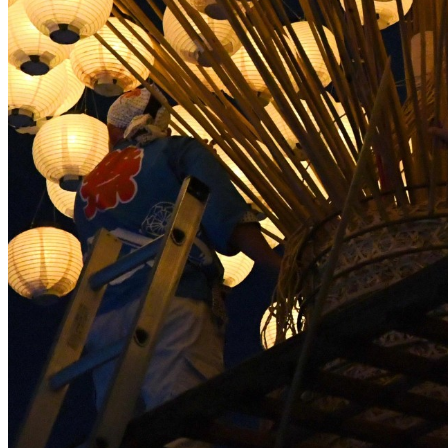
クレジット表記
必須
クレジット表記例
出典：“
山車（黒岩祇園祭） 2
”
,
CC BY-NC-SA 4.0
, via
一宮市 写真カ
コピー
＜改変した場合＞クレジット表記例
出典：“
山車（黒岩祇園祭） 2
”
,
CC BY-NC-SA 4.0
, via
一宮市 写真カ
コピー
※【作品名, by 権利者, CCライセンス名, via テナント名】 と
※上記はあくまでも表記例であり、別途自治体等から指定がある場合
※リンクが設定できる場合は、「ライセンス種類」の部分にライセン
画像