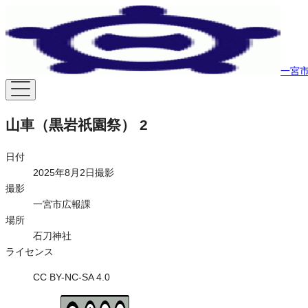
一宮市
山車（黒岩祇園祭） 2
日付
2025年8月2日撮影
撮影
一宮市広報課
場所
石刀神社
ライセンス
CC BY-NC-SA 4.0