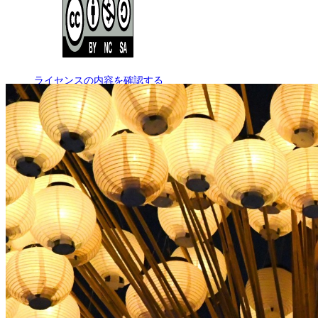
ライセンスの内容を確認する
JSON-LD出力
Loading...
ダウンロード
この画像は、非営利の範囲でご利用いただけます。ただし、トリミング
※本サイトの
利用規約
も適用されます。
営利利用
不可
改変
条件付き
条件付き