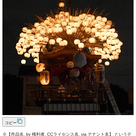
不可
改変
条件付き
条件付き
クレジット表記
必須
クレジット表記例
出典：“
山車（黒岩祇園祭）
”
,
CC BY-NC-SA 4.0
, via
一宮市 写真カ
タログサイト
コピー
＜改変した場合＞クレジット表記例
出典：“
山車（黒岩祇園祭）
”
,
CC BY-NC-SA 4.0
, via
一宮市 写真カ
タログサイト
, 改変あり
コピー
※【作品名, by 権利者, CCライセンス名, via テナント名】 というテ