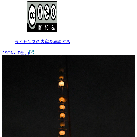
ライセンスの内容を確認する
JSON-LD出力
Loading...
ダウンロード
この画像は、非営利の範囲でご利用いただけます。ただし、トリミ
ング・色変更などの改変をして配布・公開する場合は、同じライセ
ンス（CC BY-NC-SA）を適用してください。クレジット表記は必須
です。
※本サイトの
利用規約
も適用されます。
営利利用