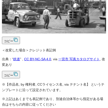
条件付き
条件付き
クレジット表記
必須
クレジット表記例
出典：“
鉄道
”
,
CC BY-NC-SA 4.0
, via
一宮市 写真カタログサイト
コピー
＜改変した場合＞クレジット表記例
出典：“
鉄道
”
,
CC BY-NC-SA 4.0
, via
一宮市 写真カタログサイト
, 改
変あり
コピー
※【作品名, by 権利者, CCライセンス名, via テナント名】 というテ
ンプレートに沿って設定されています。
※上記はあくまでも表記例であり、別途自治体等から指定がある場
合はそちらの内容に従ってください