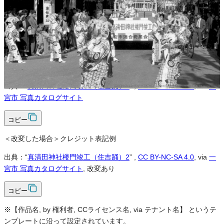
不可
改変
条件付き
条件付き
クレジット表記
必須
クレジット表記例
出典：“
真清田神社楼門竣工（住吉踊）2
”
,
CC BY-NC-SA 4.0
, via
一
宮市 写真カタログサイト
コピー
＜改変した場合＞クレジット表記例
出典：“
真清田神社楼門竣工（住吉踊）2
”
,
CC BY-NC-SA 4.0
, via
一
宮市 写真カタログサイト
, 改変あり
コピー
※【作品名, by 権利者, CCライセンス名, via テナント名】 というテ
ンプレートに沿って設定されています。