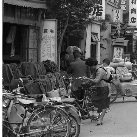
クレジット表記
必須
クレジット表記例
出典：“
問屋街（栄1丁目）
”
,
CC BY-NC-SA 4.0
, via
一宮市 写真カタ
コピー
＜改変した場合＞クレジット表記例
出典：“
問屋街（栄1丁目）
”
,
CC BY-NC-SA 4.0
, via
一宮市 写真カタ
コピー
※【作品名, by 権利者, CCライセンス名, via テナント名】 と
※上記はあくまでも表記例であり、別途自治体等から指定がある場合
※リンクが設定できる場合は、「ライセンス種類」の部分にライセン
画像