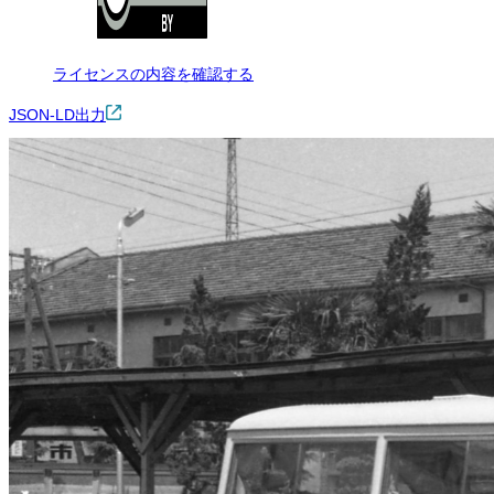
ライセンスの内容を確認する
JSON-LD出力
ダウンロード
この画像は、営利・非営利を問わずご利用いただけます。トリミング
※本サイトの
利用規約
も適用されます。
営利利用
可
改変
可
クレジット表記
必須