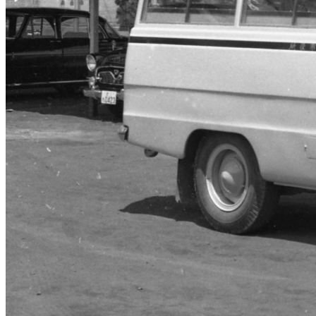
クレジット表記例
出典：“
霊柩車
”
,
CC BY 4.0
, via
一宮市 写真カタログサイト
コピー
＜改変した場合＞クレジット表記例
出典：“
霊柩車
”
,
CC BY 4.0
, via
一宮市 写真カタログサイト
, 改変あり
コピー
※【作品名, by 権利者, CCライセンス名, via テナント名】 と
※上記はあくまでも表記例であり、別途自治体等から指定がある場合
※リンクが設定できる場合は、「ライセンス種類」の部分にライセン
画像