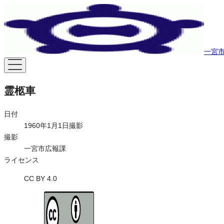
一宮市
霊柩車
日付
1960年1月1日撮影
撮影
一宮市広報課
ライセンス
CC BY 4.0