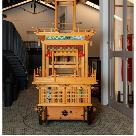
グ・色変更などの改変も可能です。クレジット表記は必須です。
※本サイトの
利用規約
も適用されます。
営利利用
可
改変
可
クレジット表記
必須
クレジット表記例
出典：“
古川祭屋台_瑞鳳台_正面
”
, by 飛騨市,
CC BY 4.0
, via
飛騨市
画像オープンデータ
.
コピー
＜改変した場合＞クレジット表記例