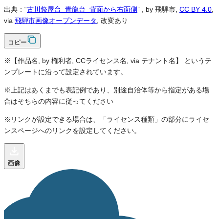
出典：“
古川祭屋台_青龍台_背面から右面側
”
, by 飛騨市,
CC BY 4.0
,
via
飛騨市画像オープンデータ
, 改変あり
コピー
※【作品名, by 権利者, CCライセンス名, via テナント名】 というテ
ンプレートに沿って設定されています。
※上記はあくまでも表記例であり、別途自治体等から指定がある場
合はそちらの内容に従ってください
※リンクが設定できる場合は、「ライセンス種類」の部分にライセ
ンスページへのリンクを設定してください。
画像