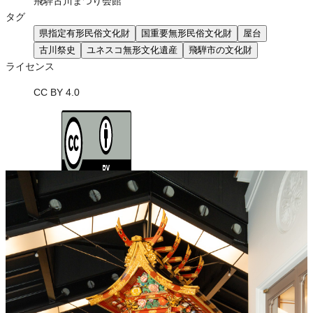
飛騨古川まつり会館
タグ
県指定有形民俗文化財
国重要無形民俗文化財
屋台
古川祭史
ユネスコ無形文化遺産
飛騨市の文化財
ライセンス
CC BY 4.0
ライセンスの内容を確認する
JSON-LD出力
Loading...
ダウンロード
この画像は、営利・非営利を問わずご利用いただけます。トリミン