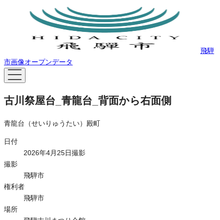
飛騨
市画像オープンデータ
古川祭屋台_青龍台_背面から右面側
青龍台（せいりゅうたい）殿町
日付
2026年4月25日撮影
撮影
飛騨市
権利者
飛騨市
場所