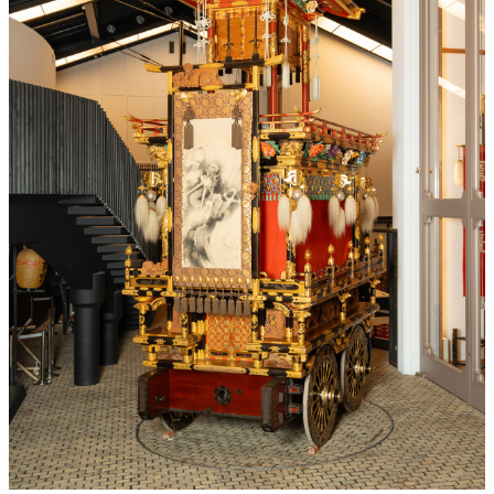
グ・色変更などの改変も可能です。クレジット表記は必須です。
※本サイトの
利用規約
も適用されます。
営利利用
可
改変
可
クレジット表記
必須
クレジット表記例
出典：“
古川祭屋台_青龍台_背面から右面側
”
, by 飛騨市,
CC BY 4.0
,
via
飛騨市画像オープンデータ
.
コピー
＜改変した場合＞クレジット表記例