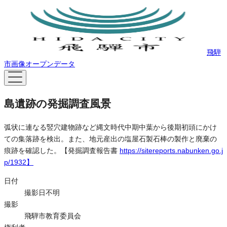
飛騨
市画像オープンデータ
島遺跡の発掘調査風景
弧状に連なる竪穴建物跡など縄文時代中期中葉から後期初頭にかけ
ての集落跡を検出。また、地元産出の塩屋石製石棒の製作と廃棄の
痕跡を確認した。【発掘調査報告書
https://sitereports.nabunken.go.j
p/1932】
日付
撮影日不明
撮影
飛騨市教育委員会