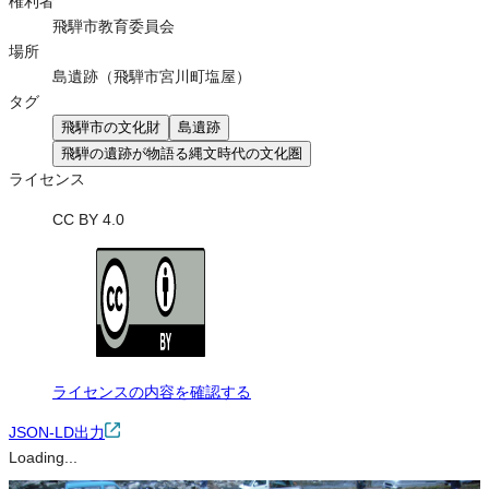
権利者
飛騨市教育委員会
場所
島遺跡（飛騨市宮川町塩屋）
タグ
飛騨市の文化財
島遺跡
飛騨の遺跡が物語る縄文時代の文化圏
ライセンス
CC BY 4.0
ライセンスの内容を確認する
JSON-LD出力
Loading...