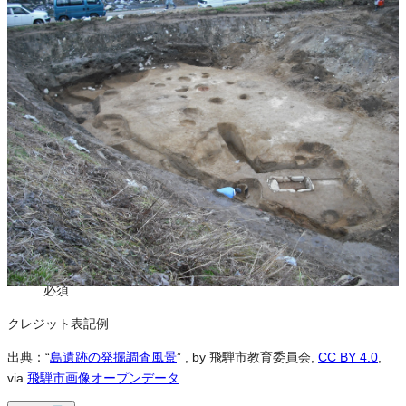
ダウンロード
この画像は、営利・非営利を問わずご利用いただけます。トリミン
グ・色変更などの改変も可能です。クレジット表記は必須です。
※本サイトの
利用規約
も適用されます。
営利利用
可
改変
可
クレジット表記
必須
クレジット表記例
出典：“
島遺跡の発掘調査風景
”
, by 飛騨市教育委員会,
CC BY 4.0
,
via
飛騨市画像オープンデータ
.