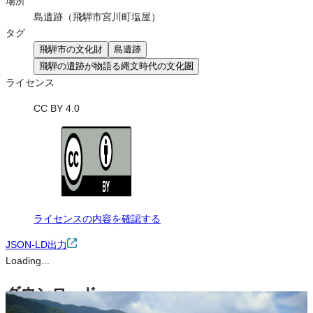
場所
島遺跡（飛騨市宮川町塩屋）
タグ
飛騨市の文化財
島遺跡
飛騨の遺跡が物語る縄文時代の文化圏
ライセンス
CC BY 4.0
ライセンスの内容を確認する
JSON-LD出力
Loading...
ダウンロード