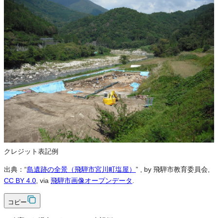
この画像は、営利・非営利を問わずご利用いただけます。トリミン
グ・色変更などの改変も可能です。クレジット表記は必須です。
※本サイトの
利用規約
も適用されます。
営利利用
可
改変
可
クレジット表記
必須
クレジット表記例
出典：“
島遺跡の全景（飛騨市宮川町塩屋）
”
, by 飛騨市教育委員会,
CC BY 4.0
, via
飛騨市画像オープンデータ
.
コピー