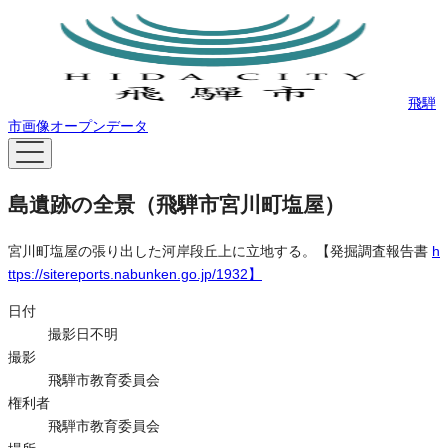
飛騨
市画像オープンデータ
島遺跡の全景（飛騨市宮川町塩屋）
宮川町塩屋の張り出した河岸段丘上に立地する。【発掘調査報告書
h
ttps://sitereports.nabunken.go.jp/1932】
日付
撮影日不明
撮影
飛騨市教育委員会
権利者
飛騨市教育委員会