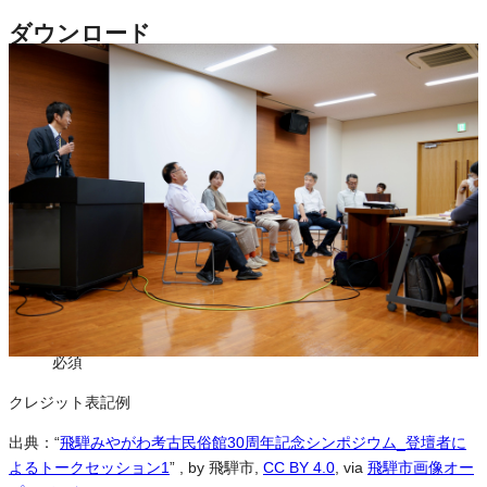
ダウンロード
この画像は、営利・非営利を問わずご利用いただけます。トリミン
グ・色変更などの改変も可能です。クレジット表記は必須です。
※本サイトの
利用規約
も適用されます。
営利利用
可
改変
可
クレジット表記
必須
クレジット表記例
出典：“
飛騨みやがわ考古民俗館30周年記念シンポジウム_登壇者に
よるトークセッション1
”
, by 飛騨市,
CC BY 4.0
, via
飛騨市画像オー