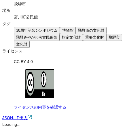
飛騨市
場所
宮川町公民館
タグ
30周年記念シンポジウム
博物館
飛騨市の文化財
飛騨みやがわ考古民俗館
指定文化財
重要文化財
飛騨市
文化財
ライセンス
CC BY 4.0
ライセンスの内容を確認する
JSON-LD出力
Loading...