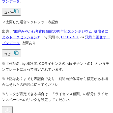
プンデータ
.
コピー
＜改変した場合＞クレジット表記例
出典：“
飛騨みやがわ考古民俗館30周年記念シンポジウム_登壇者に
よるトークセッション1
”
, by 飛騨市,
CC BY 4.0
, via
飛騨市画像オー
プンデータ
, 改変あり
コピー
※【作品名, by 権利者, CCライセンス名, via テナント名】 というテ
ンプレートに沿って設定されています。
※上記はあくまでも表記例であり、別途自治体等から指定がある場
合はそちらの内容に従ってください
※リンクが設定できる場合は、「ライセンス種類」の部分にライセ
ンスページへのリンクを設定してください。