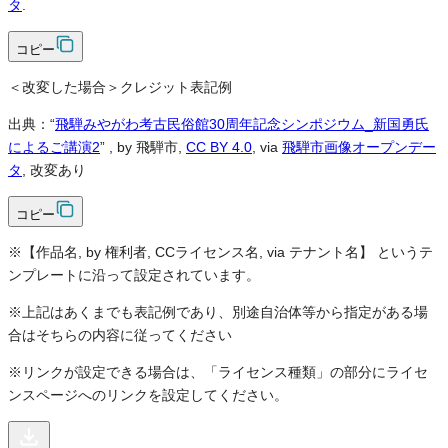
タ
.
コピー
＜改変した場合＞クレジット表記例
出典：“
飛騨みやがわ考古民俗館30周年記念シンポジウム_新国勇氏
によるご講演2
”
, by 飛騨市,
CC BY 4.0
, via
飛騨市画像オープンデー
タ
, 改変あり
コピー
※【作品名, by 権利者, CCライセンス名, via テナント名】 というテ
ンプレートに沿って設定されています。
※上記はあくまでも表記例であり、別途自治体等から指定がある場
合はそちらの内容に従ってください
※リンクが設定できる場合は、「ライセンス種類」の部分にライセ
ンスページへのリンクを設定してください。