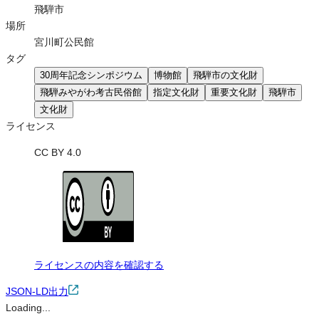
飛騨市
場所
宮川町公民館
タグ
30周年記念シンポジウム
博物館
飛騨市の文化財
飛騨みやがわ考古民俗館
指定文化財
重要文化財
飛騨市
文化財
ライセンス
CC BY 4.0
ライセンスの内容を確認する
JSON-LD出力
Loading...