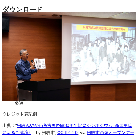
ダウンロード
この画像は、営利・非営利を問わずご利用いただけます。トリミン
グ・色変更などの改変も可能です。クレジット表記は必須です。
※本サイトの
利用規約
も適用されます。
営利利用
可
改変
可
クレジット表記
必須
クレジット表記例
出典：“
飛騨みやがわ考古民俗館30周年記念シンポジウム_新国勇氏
によるご講演2
”
, by 飛騨市,
CC BY 4.0
, via
飛騨市画像オープンデー