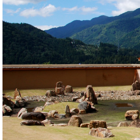
この画像は、営利・非営利を問わずご利用いただけます。トリミング
※本サイトの
利用規約
も適用されます。
営利利用
可
改変
可
クレジット表記
必須
クレジット表記例
出典：“
江馬氏館跡庭園（南東より）２
”
, by 飛騨市,
CC BY 4.0
, via
飛
コピー
＜改変した場合＞クレジット表記例