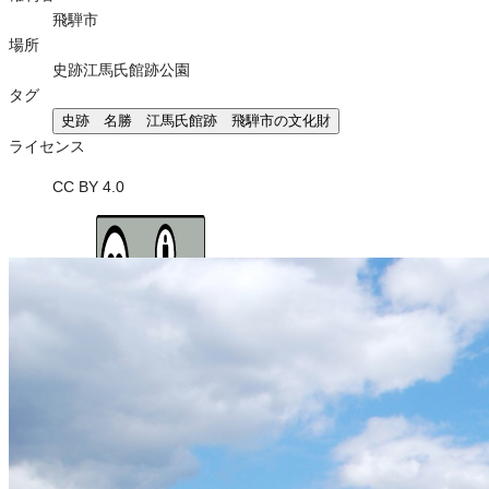
飛騨市
場所
史跡江馬氏館跡公園
タグ
史跡 名勝 江馬氏館跡 飛騨市の文化財
ライセンス
CC BY 4.0
ライセンスの内容を確認する
JSON-LD出力
Loading...
ダウンロード