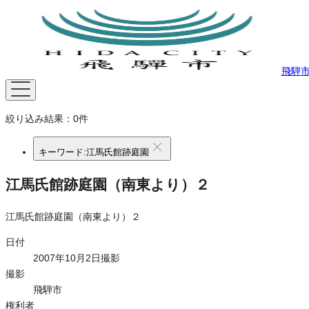
飛騨
絞り込み結果：
0
件
キーワード:
江馬氏館跡庭園
江馬氏館跡庭園（南東より）２
江馬氏館跡庭園（南東より）２
日付
2007年10月2日撮影
撮影
飛騨市
権利者