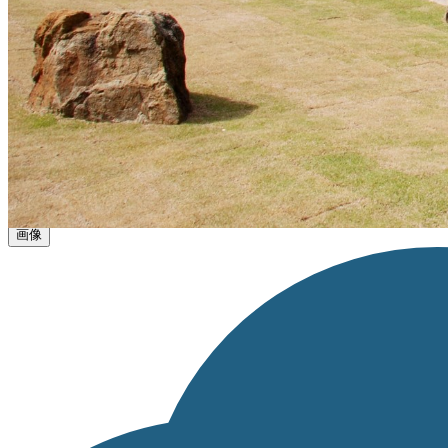
出典：“
江馬氏館跡庭園（南東より）２
”
, by 飛騨市,
CC BY 4.0
, via
飛
コピー
※【作品名, by 権利者, CCライセンス名, via テナント名】 と
※上記はあくまでも表記例であり、別途自治体等から指定がある場合
※リンクが設定できる場合は、「ライセンス種類」の部分にライセン
画像