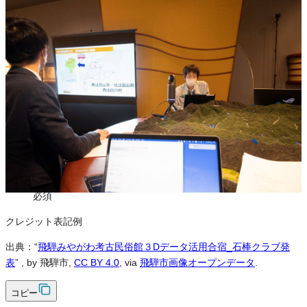
この画像は、営利・非営利を問わずご利用いただけます。トリミン
グ・色変更などの改変も可能です。クレジット表記は必須です。
※本サイトの
利用規約
も適用されます。
営利利用
可
改変
可
クレジット表記
必須
クレジット表記例
出典：“
飛騨みやがわ考古民俗館３Dデータ活用合宿_石棒クラブ発
表
”
, by 飛騨市,
CC BY 4.0
, via
飛騨市画像オープンデータ
.
コピー