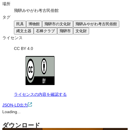
場所
飛騨みやがわ考古民俗館
タグ
民具
博物館
飛騨市の文化財
飛騨みやがわ考古民俗館
縄文土器
石棒クラブ
飛騨市
文化財
ライセンス
CC BY 4.0
ライセンスの内容を確認する
JSON-LD出力
Loading...
ダウンロード