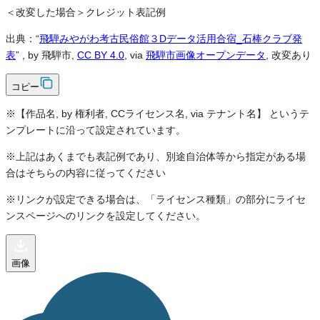
＜改変した場合＞クレジット表記例
出典：“
飛騨みやがわ考古民俗館３Dデータ活用合宿_石棒クラブ発
表
”
, by 飛騨市,
CC BY 4.0
, via
飛騨市画像オープンデータ
, 改変あり
コピー
※【作品名, by 権利者, CCライセンス名, via テナント名】 というテ
ンプレートに沿って設定されています。
※上記はあくまでも表記例であり、別途自治体等から指定がある場
合はそちらの内容に従ってください
※リンクが設定できる場合は、「ライセンス種類」の部分にライセ
ンスページへのリンクを設定してください。
画像