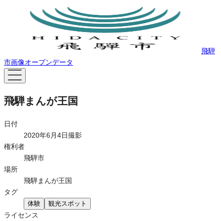
飛騨
市画像オープンデータ
飛騨まんが王国
日付
2020年6月4日撮影
権利者
飛騨市
場所
飛騨まんが王国
タグ
体験
観光スポット
ライセンス