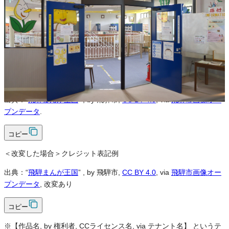
可
改変
可
クレジット表記
必須
クレジット表記例
出典：“
飛騨まんが王国
”
, by 飛騨市,
CC BY 4.0
, via
飛騨市画像オー
プンデータ
.
コピー
＜改変した場合＞クレジット表記例
出典：“
飛騨まんが王国
”
, by 飛騨市,
CC BY 4.0
, via
飛騨市画像オー
プンデータ
, 改変あり
コピー
※【作品名, by 権利者, CCライセンス名, via テナント名】 というテ