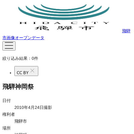
飛騨
市画像オープンデータ
絞り込み結果：
0
件
CC BY
飛騨神岡祭
日付
2010年4月24日撮影
権利者
飛騨市
場所