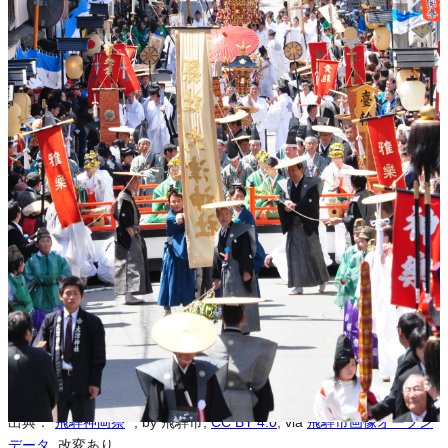
※本サイトの
利用規約
も適用されます。
営利利用
可
改変
可
クレジット表記
必須
クレジット表記例
出典：“
飛騨神岡祭
”
, by 飛騨市,
CC BY 4.0
, via
飛騨市画像オープン
データ
.
コピー
＜改変した場合＞クレジット表記例
出典：“
飛騨神岡祭
”
, by 飛騨市,
CC BY 4.0
, via
飛騨市画像オープン
データ
, 改変あり