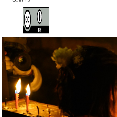
CC BY 4.0
ライセンスの内容を確認する
JSON-LD出力
ダウンロード
この画像は、営利・非営利を問わずご利用いただけます。トリミング
※本サイトの
利用規約
も適用されます。
営利利用
可
改変