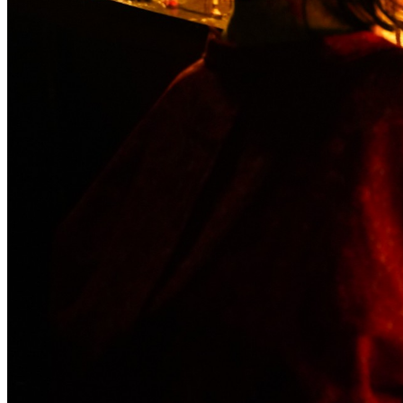
可
クレジット表記
必須
クレジット表記例
出典：“
飛騨古川三寺まいり
”
, by 飛騨市,
CC BY 4.0
, via
飛騨市画像オ
コピー
＜改変した場合＞クレジット表記例
出典：“
飛騨古川三寺まいり
”
, by 飛騨市,
CC BY 4.0
, via
飛騨市画像オ
コピー
※【作品名, by 権利者, CCライセンス名, via テナント名】 と
※上記はあくまでも表記例であり、別途自治体等から指定がある場合
※リンクが設定できる場合は、「ライセンス種類」の部分にライセン