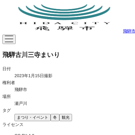
飛騨
飛騨古川三寺まいり
日付
2023年1月15日撮影
権利者
飛騨市
場所
瀬戸川
タグ
まつり・イベント
冬
観光
ライセンス