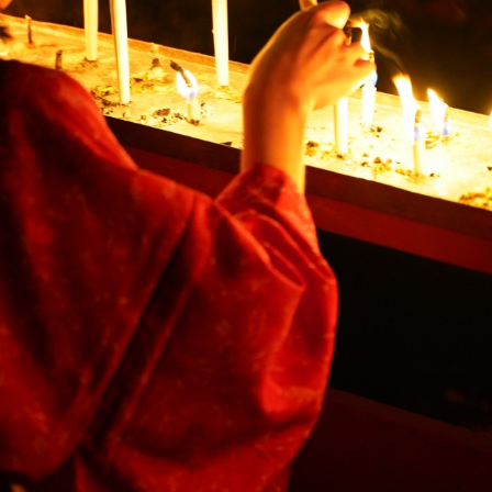
ープンデータ
.
ープンデータ
, 改変あり
いうテンプレートに沿って設定されています。
はそちらの内容に従ってください
スページへのリンクを設定してください。