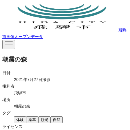
飛騨
市画像オープンデータ
朝霧の森
日付
2021年7月27日撮影
権利者
飛騨市
場所
朝霧の森
タグ
体験
薬草
観光
自然
ライセンス