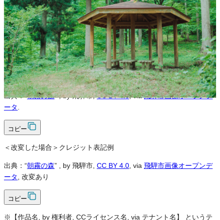
可
改変
可
クレジット表記
必須
クレジット表記例
出典：“
朝霧の森
”
, by 飛騨市,
CC BY 4.0
, via
飛騨市画像オープンデ
ータ
.
コピー
＜改変した場合＞クレジット表記例
出典：“
朝霧の森
”
, by 飛騨市,
CC BY 4.0
, via
飛騨市画像オープンデ
ータ
, 改変あり
コピー
※【作品名, by 権利者, CCライセンス名, via テナント名】 というテ