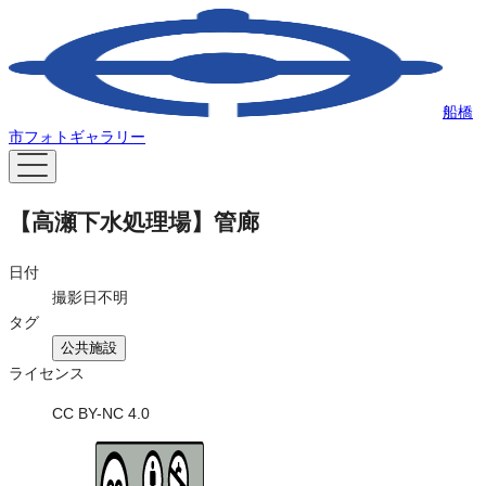
船橋
市フォトギャラリー
【高瀬下水処理場】管廊
日付
撮影日不明
タグ
公共施設
ライセンス
CC BY-NC 4.0