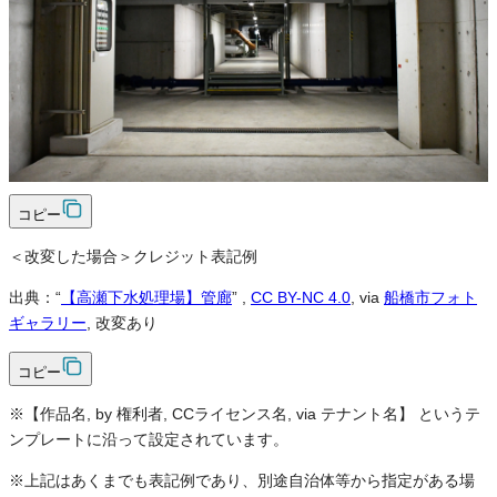
可
クレジット表記
必須
クレジット表記例
出典：“
【高瀬下水処理場】管廊
”
,
CC BY-NC 4.0
, via
船橋市フォト
ギャラリー
コピー
＜改変した場合＞クレジット表記例
出典：“
【高瀬下水処理場】管廊
”
,
CC BY-NC 4.0
, via
船橋市フォト
ギャラリー
, 改変あり
コピー
※【作品名, by 権利者, CCライセンス名, via テナント名】 というテ
ンプレートに沿って設定されています。
※上記はあくまでも表記例であり、別途自治体等から指定がある場