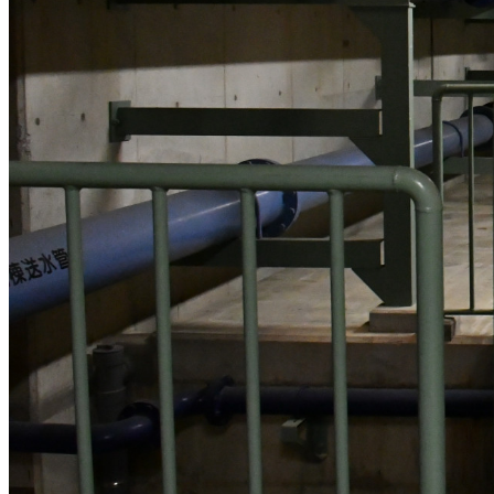
必須
クレジット表記例
出典：“
【高瀬下水処理場】管廊
”
,
CC BY-NC 4.0
, via
船橋市フォトギ
コピー
＜改変した場合＞クレジット表記例
出典：“
【高瀬下水処理場】管廊
”
,
CC BY-NC 4.0
, via
船橋市フォトギ
コピー
※【作品名, by 権利者, CCライセンス名, via テナント名】 と
※上記はあくまでも表記例であり、別途自治体等から指定がある場合
※リンクが設定できる場合は、「ライセンス種類」の部分にライセン
画像