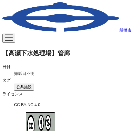
船橋
【高瀬下水処理場】管廊
日付
撮影日不明
タグ
公共施設
ライセンス
CC BY-NC 4.0