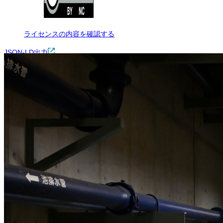
ライセンスの内容を確認する
JSON-LD出力
Loading...
ダウンロード
この画像は、非営利の範囲でご利用いただけます。トリミング・色変
※本サイトの
利用規約
も適用されます。
営利利用
不可
改変
可
クレジット表記