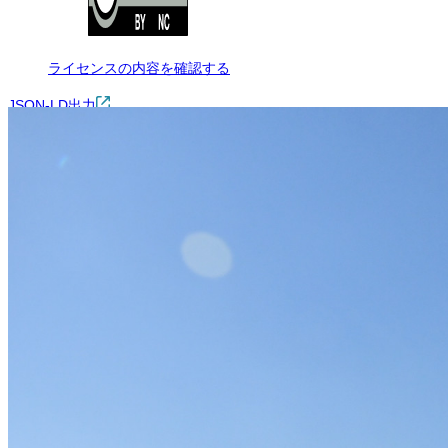
ライセンスの内容を確認する
JSON-LD出力
Loading...
ダウンロード
この画像は、非営利の範囲でご利用いただけます。トリミング・色変
※本サイトの
利用規約
も適用されます。
営利利用
不可
改変
可
クレジット表記