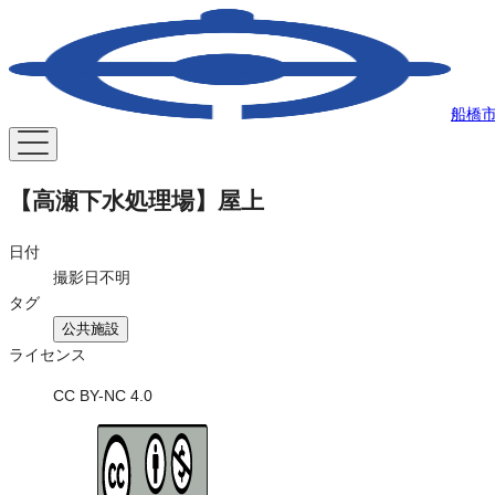
船橋
【高瀬下水処理場】屋上
日付
撮影日不明
タグ
公共施設
ライセンス
CC BY-NC 4.0