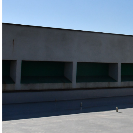
必須
クレジット表記例
出典：“
【高瀬下水処理場】屋上
”
,
CC BY-NC 4.0
, via
船橋市フォトギ
コピー
＜改変した場合＞クレジット表記例
出典：“
【高瀬下水処理場】屋上
”
,
CC BY-NC 4.0
, via
船橋市フォトギ
コピー
※【作品名, by 権利者, CCライセンス名, via テナント名】 と
※上記はあくまでも表記例であり、別途自治体等から指定がある場合
※リンクが設定できる場合は、「ライセンス種類」の部分にライセン
画像