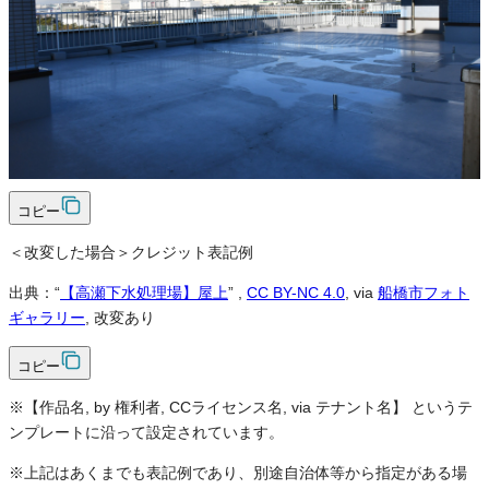
可
クレジット表記
必須
クレジット表記例
出典：“
【高瀬下水処理場】屋上
”
,
CC BY-NC 4.0
, via
船橋市フォト
ギャラリー
コピー
＜改変した場合＞クレジット表記例
出典：“
【高瀬下水処理場】屋上
”
,
CC BY-NC 4.0
, via
船橋市フォト
ギャラリー
, 改変あり
コピー
※【作品名, by 権利者, CCライセンス名, via テナント名】 というテ
ンプレートに沿って設定されています。
※上記はあくまでも表記例であり、別途自治体等から指定がある場