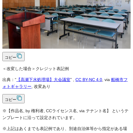
可
クレジット表記
必須
クレジット表記例
出典：“
【高瀬下水処理場】大会議室
”
,
CC BY-NC 4.0
, via
船橋市フ
ォトギャラリー
コピー
＜改変した場合＞クレジット表記例
出典：“
【高瀬下水処理場】大会議室
”
,
CC BY-NC 4.0
, via
船橋市フ
ォトギャラリー
, 改変あり
コピー
※【作品名, by 権利者, CCライセンス名, via テナント名】 というテ
ンプレートに沿って設定されています。
※上記はあくまでも表記例であり、別途自治体等から指定がある場