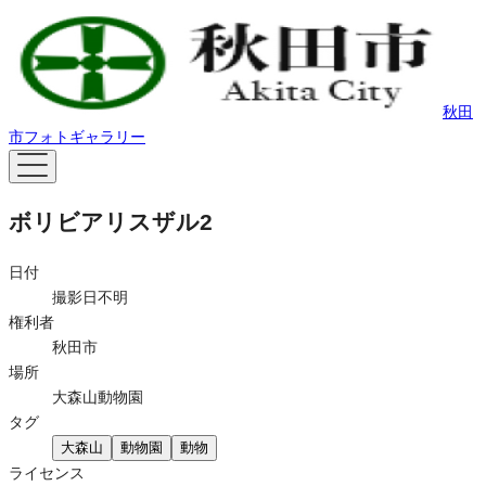
秋田
市フォトギャラリー
ボリビアリスザル2
日付
撮影日不明
権利者
秋田市
場所
大森山動物園
タグ
大森山
動物園
動物
ライセンス