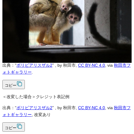
不可
改変
可
クレジット表記
必須
クレジット表記例
出典：“
ボリビアリスザル2
”
, by 秋田市,
CC BY-NC 4.0
, via
秋田市フ
ォトギャラリー
.
コピー
＜改変した場合＞クレジット表記例
出典：“
ボリビアリスザル2
”
, by 秋田市,
CC BY-NC 4.0
, via
秋田市フ
ォトギャラリー
, 改変あり
コピー