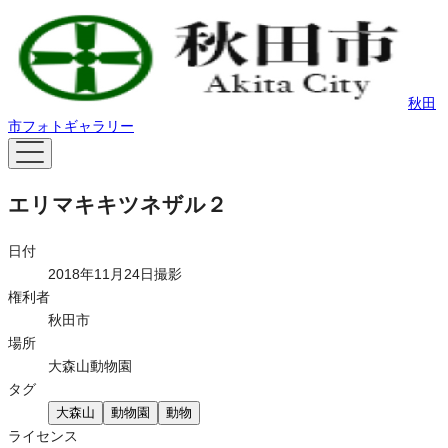
秋田
市フォトギャラリー
エリマキキツネザル２
日付
2018年11月24日撮影
権利者
秋田市
場所
大森山動物園
タグ
大森山
動物園
動物
ライセンス