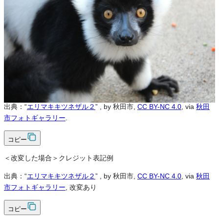
不可
改変
可
クレジット表記
必須
クレジット表記例
出典：“
エリマキキツネザル２
”
, by 秋田市,
CC BY-NC 4.0
, via
秋田
市フォトギャラリー
.
コピー
＜改変した場合＞クレジット表記例
出典：“
エリマキキツネザル２
”
, by 秋田市,
CC BY-NC 4.0
, via
秋田
市フォトギャラリー
, 改変あり
コピー